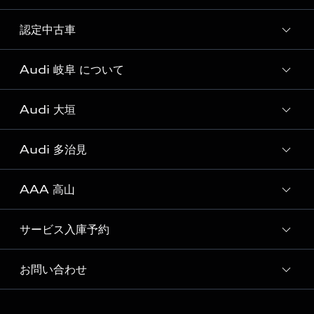
試乗車・展示車一覧
認定中古車
新車検索
Audi 岐阜 について
Audi認定中古車検索
Audi 大垣
Audi 岐阜 店舗情報
Audi Approved Automobile 岐阜 店舗情報
Audi 多治見
Audi 大垣 店舗情報
Audi 岐阜 運営会社概要
AAA 高山
Audi 多治見 店舗情報
採用情報
定期点検 / 車検 料金表
サービス入庫予約
AAA 高山 店舗情報
お問い合わせ
Audi 岐阜 サービス入庫予約