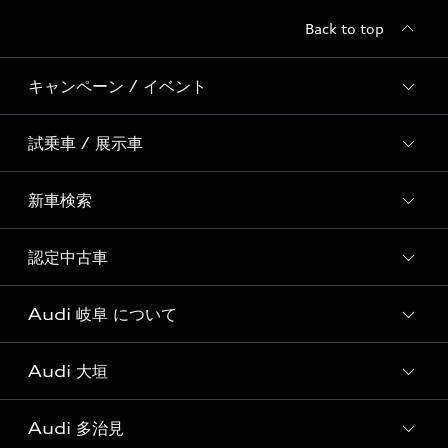
Back to top
キャンペーン / イベント
試乗車 / 展示車
全国統一イベント
ディーラー独自イベント
新車検索
試乗予約
試乗車・展示車一覧
認定中古車
新車検索
Audi 岐阜 について
Audi認定中古車検索
Audi 大垣
Audi 岐阜 店舗情報
Audi Approved Automobile 岐阜 店舗情報
Audi 多治見
Audi 大垣 店舗情報