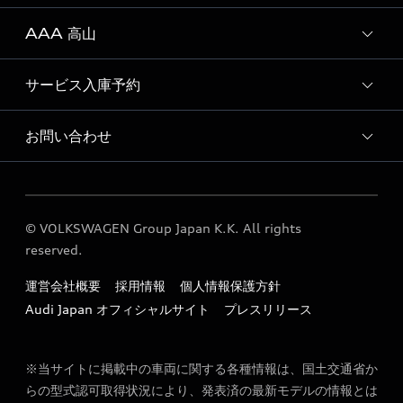
Audi 岐阜 運営会社概要
AAA 高山
Audi 多治見 店舗情報
採用情報
定期点検 / 車検 料金表
サービス入庫予約
AAA 高山 店舗情報
お問い合わせ
Audi 岐阜 サービス入庫予約
各種お問い合わせ
© VOLKSWAGEN Group Japan K.K. All rights
reserved.
運営会社概要
採用情報
個人情報保護方針
Audi Japan オフィシャルサイト
プレスリリース
※当サイトに掲載中の車両に関する各種情報は、国土交通省か
らの型式認可取得状況により、発表済の最新モデルの情報とは