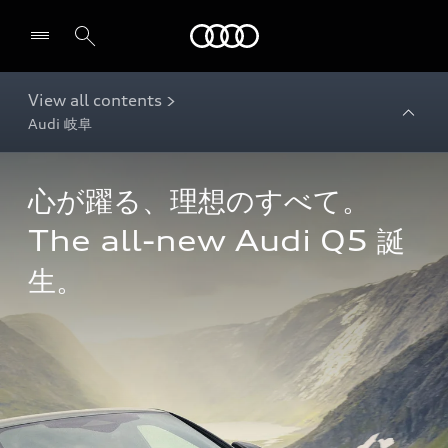
Audi
View all contents >
Audi 岐阜
心が躍る、理想のすべて。

The all-new Audi Q5 誕
生。